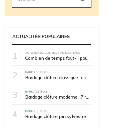
Rechercher
ACTUALITÉS POPULAIRES
1
ACTUALITÉS
,
CONSEILS AU MONTAGE
Combien de temps faut-il pour poser une clôture bois ?
2
BARDAGE BOIS
Bardage clôture classique : clin 27×130 pin autoclave en vert ou gris
3
BARDAGE BOIS
Bardage clôture moderne : 7 références pin autoclave, pose horizontale ou verticale
4
BARDAGE BOIS
Bardage clôture pin sylvestre autoclave : essence pivot du catalogue