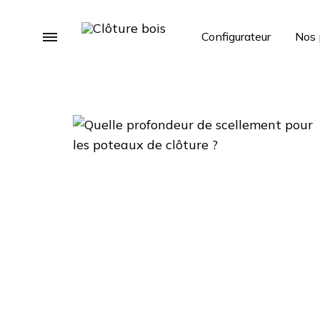
Menu
Configurateur
Nos 
Clôture
Livraison
bois
à
domicile
de
clôture
en
bois