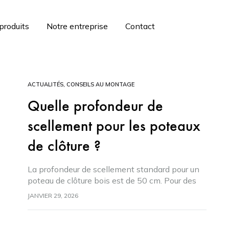
produits
Notre entreprise
Contact
ACTUALITÉS
,
CONSEILS AU MONTAGE
Quelle profondeur de
scellement pour les poteaux
de clôture ?
La profondeur de scellement standard pour un
poteau de clôture bois est de 50 cm. Pour des
hauteurs au-delà de 1,80 m ou en sol meuble,
JANVIER 29, 2026
descendez à 60 cm…