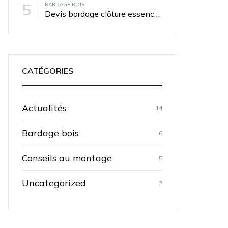
5
BARDAGE BOIS
Devis bardage clôture essences spéciales : chêne thermo, douglas, ipé, padouk, jatoba
CATÉGORIES
Actualités
14
Bardage bois
6
Conseils au montage
5
Uncategorized
2