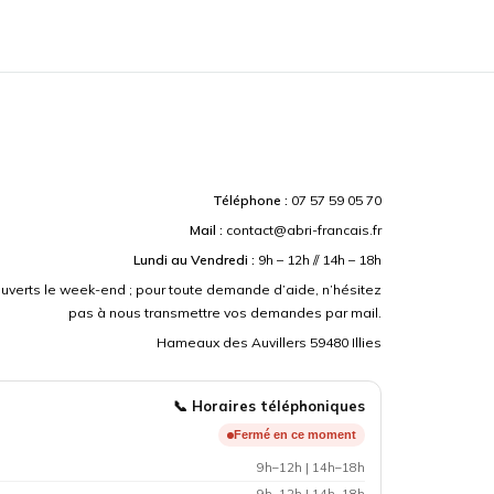
Téléphone :
07 57 59 05 70
Mail :
contact@abri-francais.fr
Lundi au Vendredi :
9h – 12h // 14h – 18h
erts le week-end ; pour toute demande d’aide, n’hésitez
pas à nous transmettre vos demandes par mail.
Hameaux des Auvillers 59480 Illies
📞 Horaires téléphoniques
Fermé en ce moment
9h–12h | 14h–18h