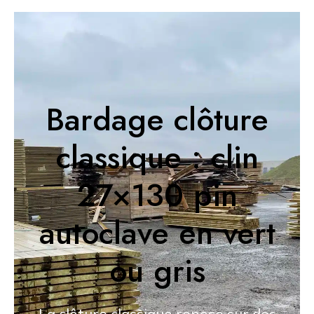
Bardage clôture
classique : clin
27×130 pin
autoclave en vert
ou gris