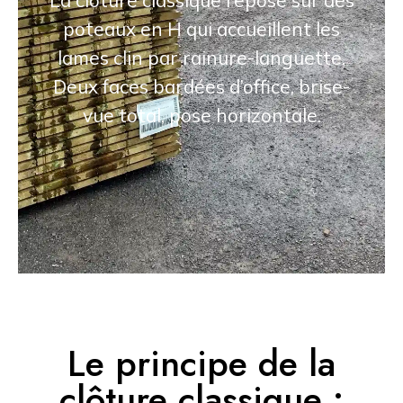
La clôture classique repose sur des
poteaux en H qui accueillent les
lames clin par rainure-languette.
Deux faces bardées d’office, brise-
vue total, pose horizontale.
Le principe de la
clôture classique :