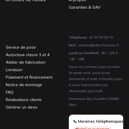
Garanties & SAV
Services & infos
Téléphone :
07 57 59 05 70
Mail :
contact@abri-francais.fr
Service de pose
Lundi au Vendredi :
9h – 12h //
Autoclave classe 3 et 4
14h – 18h
Atelier de fabrication
Nous ne sommes pas ouverts
Livraison
le week-end ; pour toute
Paiement et financement
demande d’aide, n’hésitez pas
Notice de montage
à nous transmettre vos
demandes par mail.
FAQ
Hameaux des Auvillers 59480
Réalisations clients
Illies
Générer un devis
📞 Horaires téléphoniques
Fermé en ce moment