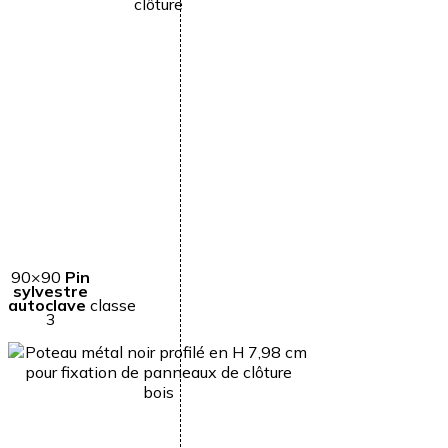
90×90
Pin
sylvestre
autoclave
classe
3