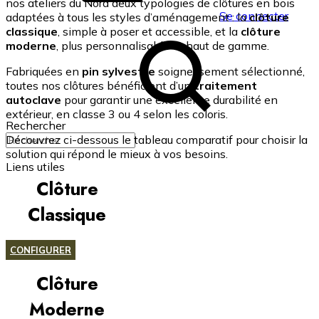
nos ateliers du Nord deux typologies de clôtures en bois
Se connecter
adaptées à tous les styles d’aménagement : la
clôture
classique
, simple à poser et accessible, et la
clôture
moderne
, plus personnalisable et haut de gamme.
Fabriquées en
pin sylvestre
soigneusement sélectionné,
toutes nos clôtures bénéficient d’un
traitement
autoclave
pour garantir une excellente durabilité en
extérieur, en classe 3 ou 4 selon les coloris.
Rechercher
Découvrez ci-dessous le tableau comparatif pour choisir la
solution qui répond le mieux à vos besoins.
Liens utiles
Clôture
Configurateur clôture
Kit clôture bois moderne
Classique
Kit clôture bois classique
CONFIGURER
Clôture
Moderne