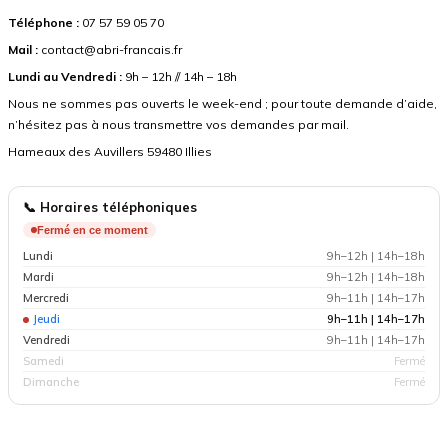
Téléphone :
07 57 59 05 70
Mail :
contact@abri-francais.fr
Lundi au Vendredi :
9h – 12h // 14h – 18h
Nous ne sommes pas ouverts le week-end ; pour toute demande d’aide,
n’hésitez pas à nous transmettre vos demandes par mail.
Hameaux des Auvillers 59480 Illies
📞 Horaires téléphoniques
Fermé en ce moment
Lundi
9h–12h | 14h–18h
Mardi
9h–12h | 14h–18h
Mercredi
9h–11h | 14h–17h
Jeudi
9h–11h | 14h–17h
Vendredi
9h–11h | 14h–17h
Samedi
Fermé
Dimanche
Fermé