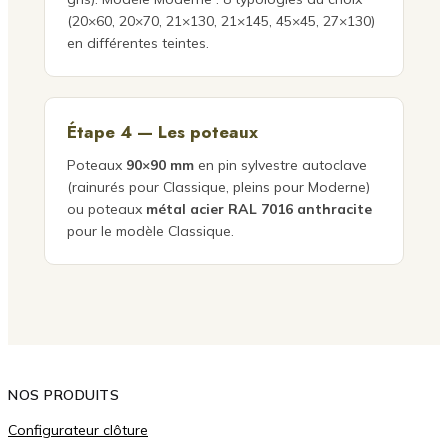
(20×60, 20×70, 21×130, 21×145, 45×45, 27×130)
en différentes teintes.
Étape 4 — Les poteaux
Poteaux
90×90 mm
en pin sylvestre autoclave
(rainurés pour Classique, pleins pour Moderne)
ou poteaux
métal acier RAL 7016 anthracite
pour le modèle Classique.
NOS PRODUITS
Configurateur clôture