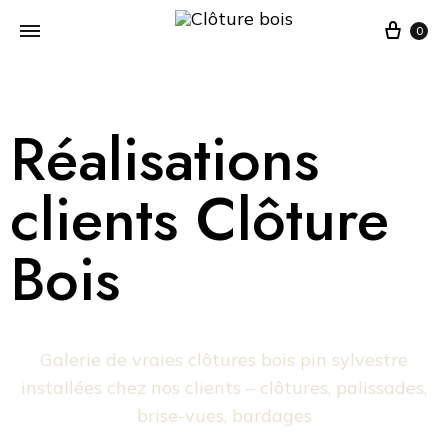
0
Réalisations
clients Clôture
Bois
Galerie de vraies clôtures bois pin sylvestre
installées chez nos clients – clôtures, palissades,
brise-vues, bardages