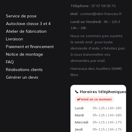
Services & infos
Téléphone :
07 57 59 05 70
Mail :
contact@abri-francais.fr
Service de pose
Lundi au Vendredi :
9h – 12h //
Autoclave classe 3 et 4
14h – 18h
Atelier de fabrication
Nous ne sommes pas ouverts
Livraison
le week-end ; pour toute
Paiement et financement
demande d’aide, n’hésitez pas
Notice de montage
à nous transmettre vos
demandes par mail.
FAQ
Hameaux des Auvillers 59480
Réalisations clients
Illies
Générer un devis
📞 Horaires téléphoniques
Fermé en ce moment
Lundi
9h–12h | 14h–18h
Mardi
9h–12h | 14h–18h
Mercredi
9h–11h | 14h–17h
Jeudi
9h–11h | 14h–17h