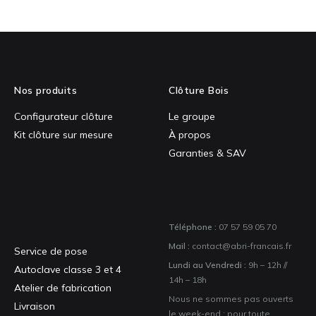
Nos produits
Clôture Bois
Configurateur clôture
Le groupe
Kit clôture sur mesure
À propos
Garanties & SAV
Services & infos
Téléphone :
07 57 59 05 70
Mail :
contact@abri-francais.fr
Service de pose
Lundi au Vendredi :
9h – 12h //
Autoclave classe 3 et 4
14h – 18h
Atelier de fabrication
Nous ne sommes pas ouverts
Livraison
le week-end ; pour toute