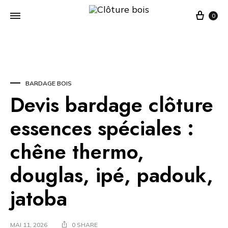
Cart
0
BARDAGE BOIS
Devis bardage clôture
essences spéciales :
chêne thermo,
douglas, ipé, padouk,
jatoba
MAI 11, 2026
0 SHARE