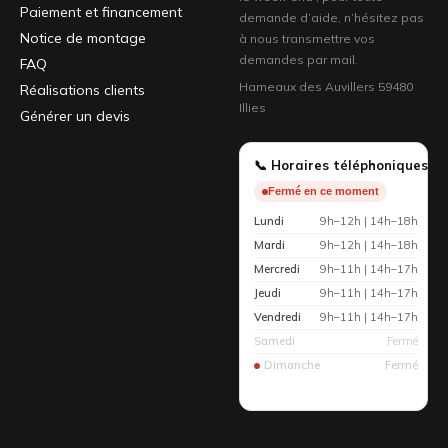
Paiement et financement
demande d’aide, n’hésitez pas
Notice de montage
à nous transmettre vos
demandes par mail.
FAQ
Hameaux des Auvillers 59480
Réalisations clients
Illies
Générer un devis
📞 Horaires téléphoniques
Fermé en ce moment
Lundi
9h–12h | 14h–18h
Mardi
9h–12h | 14h–18h
Mercredi
9h–11h | 14h–17h
Jeudi
9h–11h | 14h–17h
Vendredi
9h–11h | 14h–17h
Samedi
Fermé
Dimanche
Fermé