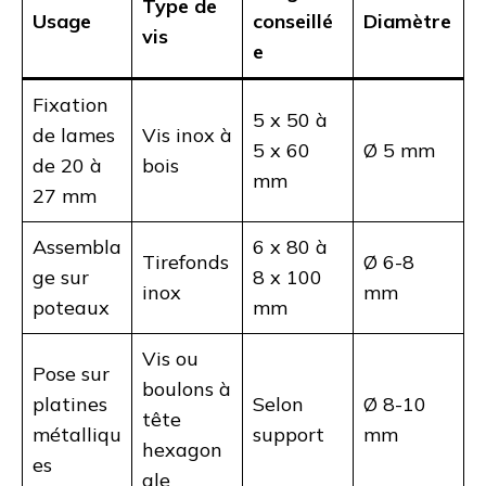
Type de
Usage
conseillé
Diamètre
vis
e
Fixation
5 x 50 à
de lames
Vis inox à
5 x 60
Ø 5 mm
de 20 à
bois
mm
27 mm
Assembla
6 x 80 à
Tirefonds
Ø 6-8
ge sur
8 x 100
inox
mm
poteaux
mm
Vis ou
Pose sur
boulons à
platines
Selon
Ø 8-10
tête
métalliqu
support
mm
hexagon
es
ale