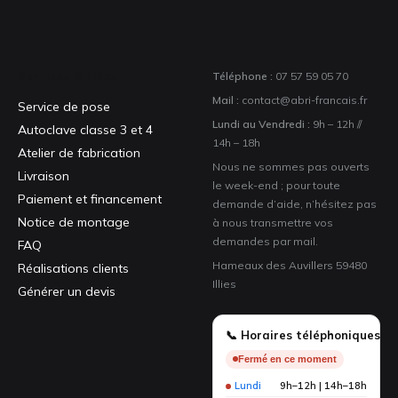
Services & infos
Téléphone :
07 57 59 05 70
Mail :
contact@abri-francais.fr
Service de pose
Lundi au Vendredi :
9h – 12h //
Autoclave classe 3 et 4
14h – 18h
Atelier de fabrication
Nous ne sommes pas ouverts
Livraison
le week-end ; pour toute
Paiement et financement
demande d’aide, n’hésitez pas
Notice de montage
à nous transmettre vos
demandes par mail.
FAQ
Hameaux des Auvillers 59480
Réalisations clients
Illies
Générer un devis
📞 Horaires téléphoniques
Fermé en ce moment
Lundi
9h–12h | 14h–18h