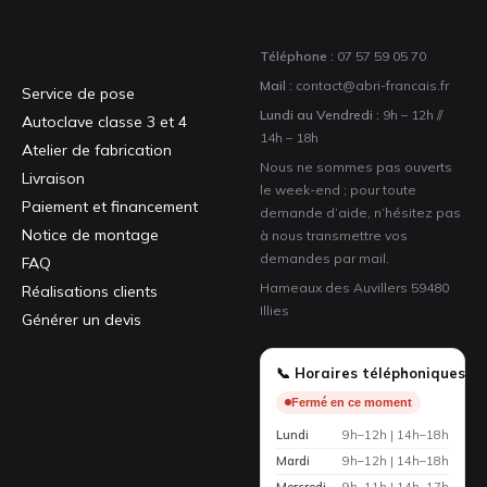
Services & infos
Téléphone :
07 57 59 05 70
Mail :
contact@abri-francais.fr
Service de pose
Lundi au Vendredi :
9h – 12h //
Autoclave classe 3 et 4
14h – 18h
Atelier de fabrication
Nous ne sommes pas ouverts
Livraison
le week-end ; pour toute
Paiement et financement
demande d’aide, n’hésitez pas
Notice de montage
à nous transmettre vos
demandes par mail.
FAQ
Hameaux des Auvillers 59480
Réalisations clients
Illies
Générer un devis
📞 Horaires téléphoniques
Fermé en ce moment
Lundi
9h–12h | 14h–18h
Mardi
9h–12h | 14h–18h
Mercredi
9h–11h | 14h–17h