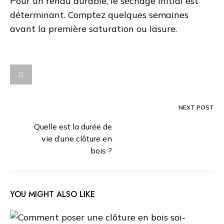
Pour un rendu durable, le séchage initial est
déterminant. Comptez quelques semaines
avant la première saturation ou lasure.
NEXT POST
Post
Quelle est la durée de
vie d’une clôture en
navigation
bois ?
YOU MIGHT ALSO LIKE